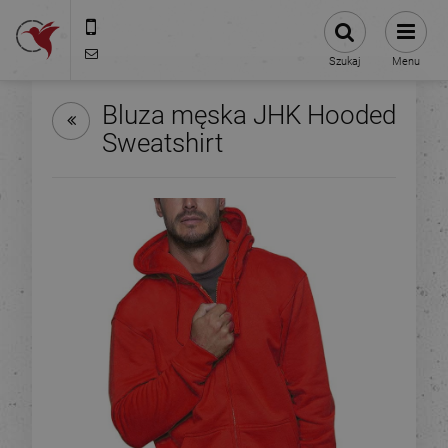
575-775-025
kontakt@stacjanadruku.pl
Szukaj
Menu
Bluza męska JHK Hooded
Sweatshirt