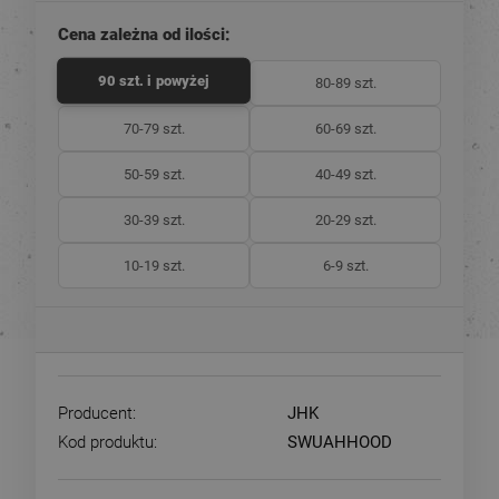
Cena zależna od ilości:
90 szt. i powyżej
80-89 szt.
70-79 szt.
60-69 szt.
50-59 szt.
40-49 szt.
30-39 szt.
20-29 szt.
10-19 szt.
6-9 szt.
Producent:
JHK
Kod produktu:
SWUAHHOOD