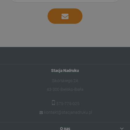
Stacja Nadruku
Sikorskiego 2A
43-300 Bielsko-Biała
575-775-025
kontakt@stacjanadruku.pl
O nas