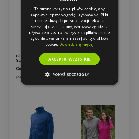
Ta strona korzysta z plików cookie, aby
zapewnić lepszą wygodę użytkowania. Pliki
cookie służą do personalizacji reklam.
Korzystając z tej strony, wyrażasz zgodę na
używanie przez nas wszystkich plików cookie
zgodnie z warunkami naszej polityki plików
cookie.
Dowiedz się więcej
Bluza męska JHK Kangaroo
Bluza męska JHK Unisex
AKCEPTUJ WSZYSTKIE
Sweatshirt
Sweatshirt 290
Cena od: 60,74 zł
Cena od: 49,59 zł
POKAŻ SZCZEGÓŁY
(cena netto od:
49,38 zł
)
(cena netto od:
40,32 zł
)