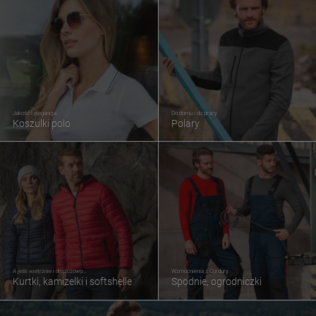
Jakość i elegancja
Do domu i do pracy
Koszulki polo
Polary
A jeśli wietrznie i deszczowo...
Wzmocnienia z Cordury
Kurtki, kamizelki i softshelle
Spodnie, ogrodniczki