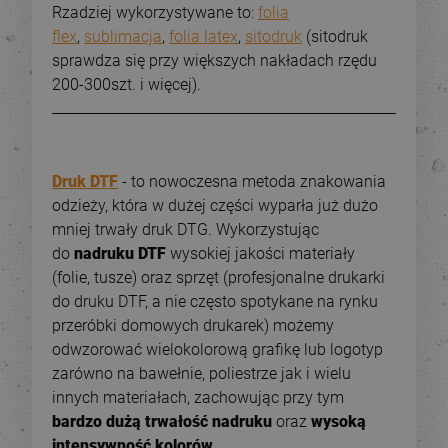
Rzadziej wykorzystywane to:
folia
flex
,
sublimacja
,
folia latex
,
sitodruk
(sitodruk
sprawdza się przy większych nakładach rzędu
200-300szt. i więcej).
Druk DTF
- to nowoczesna metoda znakowania
odzieży, która w dużej części wyparła już dużo
mniej trwały druk DTG. Wykorzystując
do
nadruku DTF
wysokiej jakości materiały
(folie, tusze) oraz sprzęt (profesjonalne drukarki
do druku DTF, a nie często spotykane na rynku
przeróbki domowych drukarek) możemy
odwzorować wielokolorową grafikę lub logotyp
zarówno na bawełnie, poliestrze jak i wielu
innych materiałach, zachowując przy tym
bardzo dużą trwałość nadruku
oraz
wysoką
intensywność kolorów
.