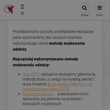
575-775-025
kontakt@stacjanadruku.pl
Szukaj
Menu
Przedstawiamy poniżej przykładowe realizacje
jakie wykonaliśmy dla naszych klientów
wykorzystując różne
metody znakowania
odzieży
:
Najczęściej wykorzystywane metody
znakowania odzieży:
druk DTF
- aktualnie stosujemy głównie tą
metodę druku z uwagi na wysoką jakość i
dużą trwałość (
tutaj więcej informacji nt.
nowoczesnego druku DTF
),
haft komputerowy
- znakowanie nićmi
sprawdza się głównie na polarach i
koszulach wizytowych.