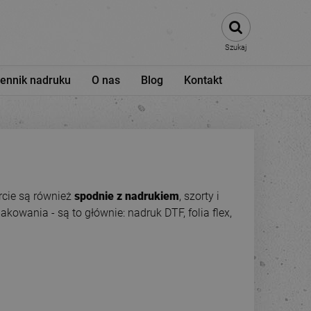
Szukaj
ennik nadruku
O nas
Blog
Kontakt
rcie są również
spodnie z nadrukiem
, szorty i
wania - są to głównie: nadruk DTF, folia flex,