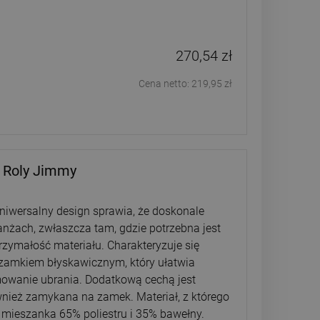
270,54 zł
Cena netto:
219,95 zł
 Roly Jimmy
niwersalny design sprawia, że doskonale
anżach, zwłaszcza tam, gdzie potrzebna jest
zymałość materiału. Charakteryzuje się
zamkiem błyskawicznym, który ułatwia
mowanie ubrania. Dodatkową cechą jest
ównież zamykana na zamek. Materiał, z którego
mieszanka 65% poliestru i 35% bawełny.