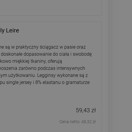
y Leire
e są w praktyczny ściągacz w pasie oraz
 doskonałe dopasowanie do ciała i swobodę
owo miękkiej tkaniny, oferują
noszenia zarówno podczas intensywnych
nnym użytkowaniu. Legginsy wykonane są z
u single jersey i 8% elastanu o gramaturze
59,43 zł
Cena netto:
48,32 zł