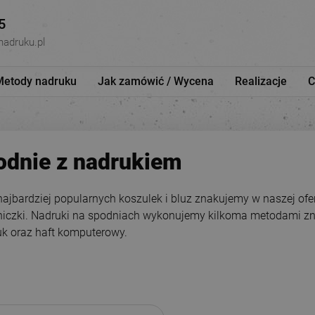
5
nadruku.pl
Metody nadruku
Jak zamówić / Wycena
Realizacje
C
odnie z nadrukiem
ajbardziej popularnych koszulek i bluz znakujemy w naszej ofe
iczki. Nadruki na spodniach wykonujemy kilkoma metodami znako
uk oraz haft komputerowy.