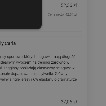
52,36 zł
Cena netto:
42,57 zł
ly Carla
insy sportowe, których nogawki mają długość
e idealnym wyborem na treningi zarówno w
 dni. Legginsy posiadają elastyczny ściągacz w
skonałe dopasowanie do sylwetki. Główny
wełny single jersey i 6% elastanu o gramaturze
37,06 zł