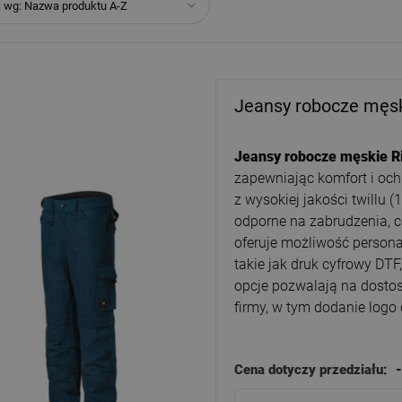
j wg:
Nazwa produktu A-Z
Jeansy robocze męsk
Jeansy robocze męskie 
zapewniając komfort i oc
z wysokiej jakości twillu
odporne na zabrudzenia, c
oferuje możliwość persona
takie jak druk cyfrowy DTF,
opcje pozwalają na dosto
firmy, w tym dodanie logo 
Cena dotyczy przedziału:
-