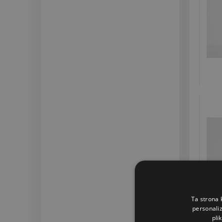
Ta strona 
personaliz
pli