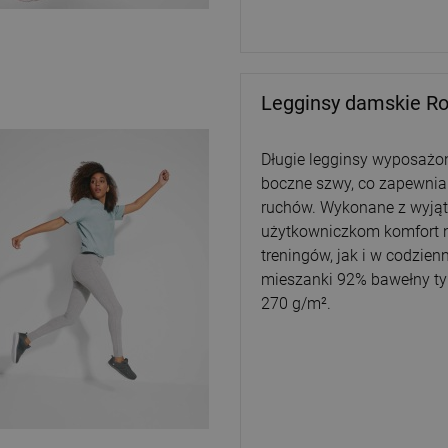
Legginsy damskie Rol
Długie legginsy wyposażon
boczne szwy, co zapewnia
ruchów. Wykonane z wyjątk
użytkowniczkom komfort 
treningów, jak i w codzie
mieszanki 92% bawełny typ
270 g/m².