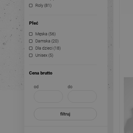
Roly
(81)
Płeć
Męska
(56)
Damska
(20)
Dla dzieci
(18)
Unisex
(5)
Cena brutto
od
do
filtruj