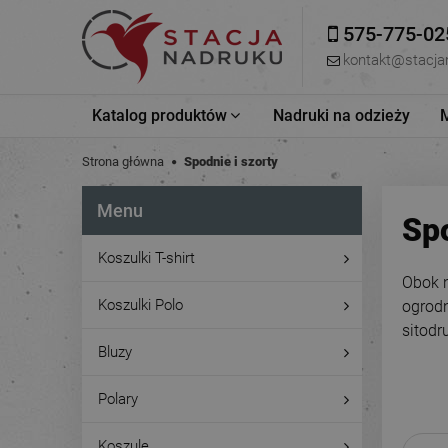
575-775-02
kontakt@stacja
Katalog produktów
Nadruki na odzieży
Strona główna
Spodnie i szorty
Menu
Sp
Koszulki T-shirt
Obok n
Koszulki Polo
ogrodn
sitodr
Bluzy
Polary
Koszule