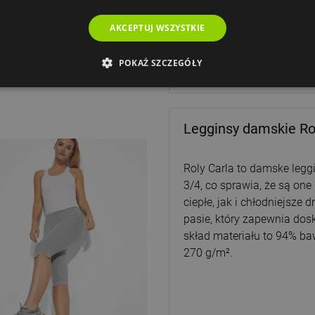
AKCEPTUJ WSZYSTKIE
POKAŻ SZCZEGÓŁY
Legginsy damskie Ro
Roly Carla to damske legg
3/4, co sprawia, że są on
ciepłe, jak i chłodniejsze
pasie, który zapewnia do
skład materiału to 94% ba
270 g/m².