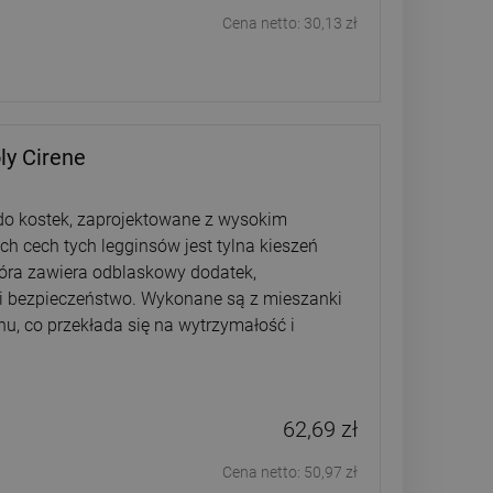
Cena netto:
30,13 zł
ly Cirene
 do kostek, zaprojektowane z wysokim
h cech tych legginsów jest tylna kieszeń
tóra zawiera odblaskowy dodatek,
i bezpieczeństwo. Wykonane są z mieszanki
nu, co przekłada się na wytrzymałość i
62,69 zł
Cena netto:
50,97 zł