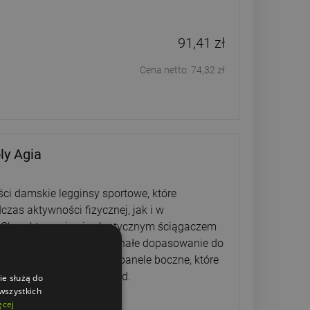
91,41 zł
Cena netto:
74,32 zł
ly Agia
ści damskie legginsy sportowe, które
zas aktywności fizycznej, jak i w
Charakteryzują się elastycznym ściągaczem
fort noszenia oraz doskonałe dopasowanie do
t stanowią kontrastowe panele boczne, które
esny i dynamiczny wygląd.
ie służą do
 wszystkich
ęcej