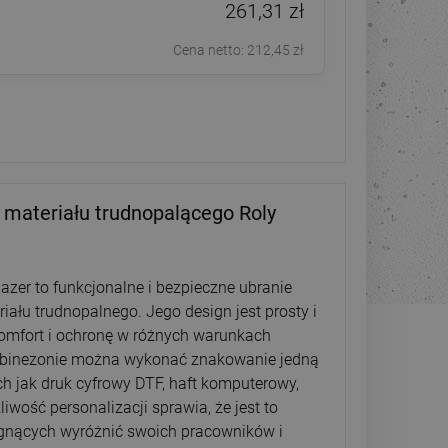
261,31 zł
Cena netto:
212,45 zł
materiału trudnopalącego Roly
zer to funkcjonalne i bezpieczne ubranie
iału trudnopalnego. Jego design jest prosty i
komfort i ochronę w różnych warunkach
mbinezonie można wykonać znakowanie jedną
ch jak druk cyfrowy DTF, haft komputerowy,
żliwość personalizacji sprawia, że jest to
agnących wyróżnić swoich pracowników i