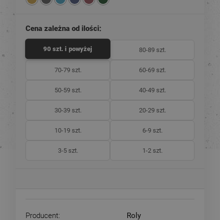
Cena zależna od ilości:
90 szt. i powyżej
80-89 szt.
70-79 szt.
60-69 szt.
50-59 szt.
40-49 szt.
30-39 szt.
20-29 szt.
10-19 szt.
6-9 szt.
3-5 szt.
1-2 szt.
Producent:
Roly