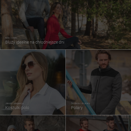
Miło i ciepło
Bluzy idealne na chłodniejsze dni
Jakość i elegancja
Do domu i do pracy
Koszulki polo
Polary