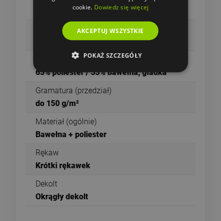
cookie.
Dowiedz się więcej
S - 3XL
Gramatura
AKCEPTUJ WSZYSTKIE
150 g/m²
POKAŻ SZCZEGÓŁY
Materiał
65% poliester / 35% bawełna, gładka
Gramatura (przedział)
do 150 g/m²
Materiał (ogólnie)
Bawełna + poliester
Rękaw
Krótki rękawek
Dekolt
Okrągły dekolt