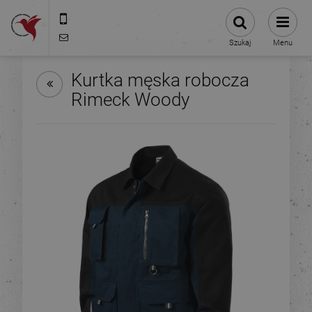
575-775-025
kontakt@stacjanadruku.pl
Szukaj
Menu
Kurtka męska robocza
Rimeck Woody