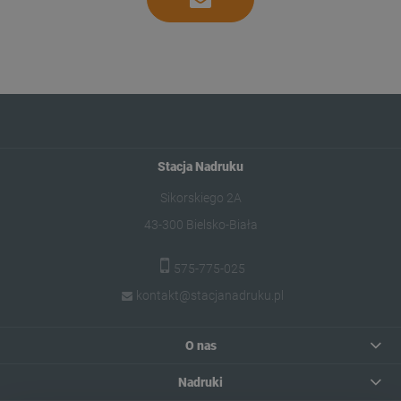
Stacja Nadruku
Sikorskiego 2A
43-300 Bielsko-Biała
575-775-025
kontakt@stacjanadruku.pl
O nas
Nadruki