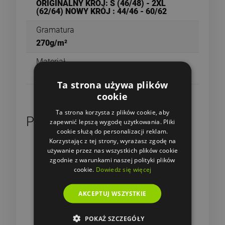
ORIGINALNY KRÓJ: S (46/48) - 2XL
(62/64) NOWY KRÓJ : 44/46 - 60/62
Gramatura
270g/m²
Materiał
Twill, 100 % bawełna
Ta strona używa plików
cookie
Ta strona korzysta z plików cookie, aby
Produkty powiązane
zapewnić lepszą wygodę użytkowania. Pliki
cookie służą do personalizacji reklam.
Korzystając z tej strony, wyrażasz zgodę na
używanie przez nas wszystkich plików cookie
zgodnie z warunkami naszej polityki plików
cookie.
Dowiedz się więcej
AKCEPTUJ WSZYSTKIE
POKAŻ SZCZEGÓŁY