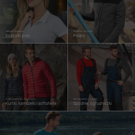
Jakość i elegancja
Do domu i do pracy
Koszulki polo
Polary
A jeśli wietrznie i deszczowo...
Wzmocnienia z Cordury
Kurtki, kamizelki i softshelle
Spodnie, ogrodniczki