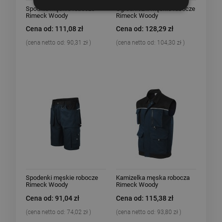
Spodnie męskie robocze
Ogrodniczki męskie robocze
Rimeck Woody
Rimeck Woody
Cena od: 111,08 zł
Cena od: 128,29 zł
(cena netto od:
90,31 zł
)
(cena netto od:
104,30 zł
)
Spodenki męskie robocze
Kamizelka męska robocza
Rimeck Woody
Rimeck Woody
Cena od: 91,04 zł
Cena od: 115,38 zł
(cena netto od:
74,02 zł
)
(cena netto od:
93,80 zł
)