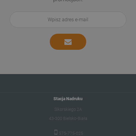
Stacja Nadruku
Sikorskiego 2A
43-300 Bielsko-Biała
575-775-025