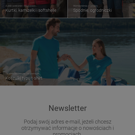
A jeśli wietrznie i deszczowo...
Wzmocnienia z Cordury
Kurtki, kamizelki i softshelle
Spodnie, ogrodniczki
Te podstawowe jak i te premium
Koszulki typu t-shirt
Newsletter
Podaj swój adres e-mail, jeżeli chcesz
otrzymywać informacje o nowościach i
promocjach.