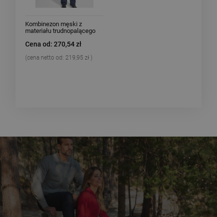
Kombinezon męski z
materiału trudnopalącego
Roly Blazer
Cena od: 270,54 zł
(cena netto od:
219,95 zł
)