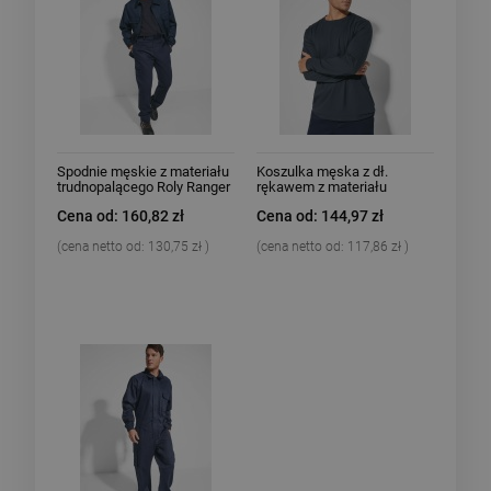
Spodnie męskie z materiału
Koszulka męska z dł.
trudnopalącego Roly Ranger
rękawem z materiału
trudnopalnego Roly
Cena od: 160,82 zł
Cena od: 144,97 zł
Defender
(cena netto od:
130,75 zł
)
(cena netto od:
117,86 zł
)