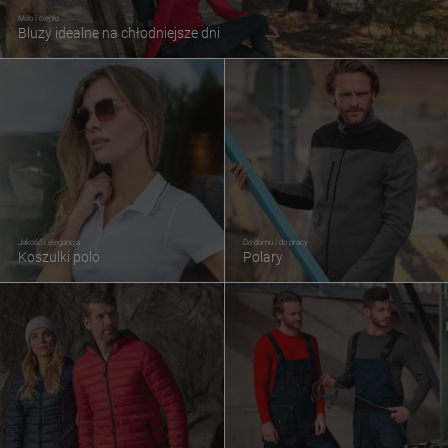
Miło i ciepło
Bluzy idealne na chłodniejsze dni
Jakość i elegancja
Do domu i do pracy
Koszulki polo
Polary