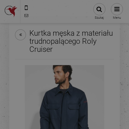
575-775-025
kontakt@stacjanadruku.pl
Szukaj
Menu
Kurtka męska z materiału
trudnopalącego Roly
Cruiser