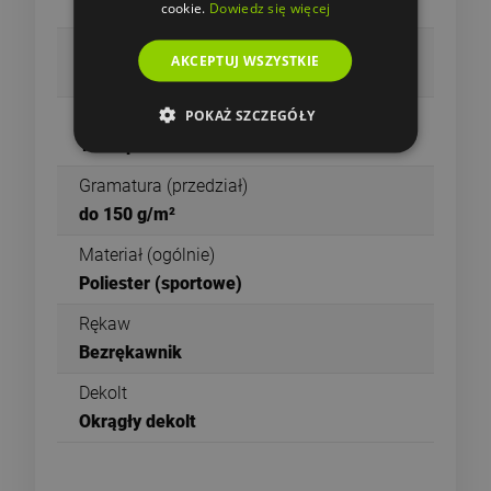
1 - 12 lat
cookie.
Dowiedz się więcej
Gramatura
AKCEPTUJ WSZYSTKIE
140 g/m²
POKAŻ SZCZEGÓŁY
Materiał
100% poliester
Gramatura (przedział)
do 150 g/m²
Materiał (ogólnie)
Poliester (sportowe)
Rękaw
Bezrękawnik
Dekolt
Okrągły dekolt