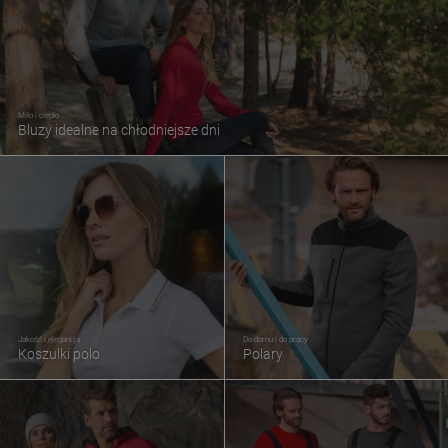
Miło i ciepło
Bluzy idealne na chłodniejsze dni
Jakość i elegancja
Do domu i do pracy
Koszulki polo
Polary