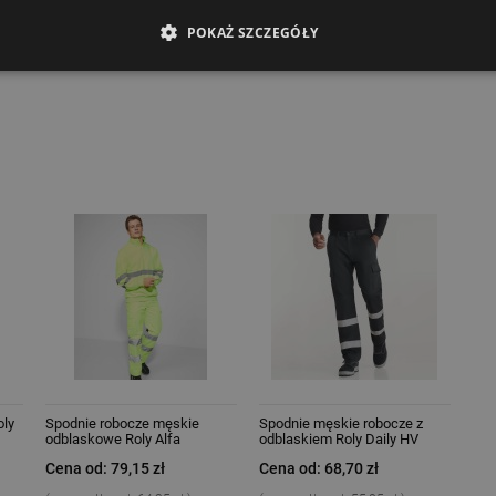
250 g/m²
POKAŻ SZCZEGÓŁY
65% bawełna, 33% poliester
oly
Spodnie robocze męskie
Spodnie męskie robocze z
odblaskowe Roly Alfa
odblaskiem Roly Daily HV
Cena od: 79,15 zł
Cena od: 68,70 zł