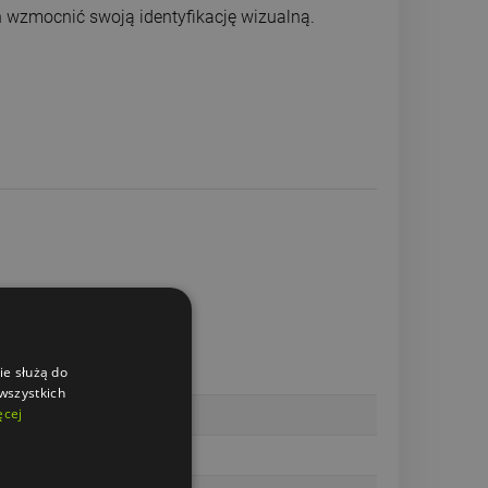
h wzmocnić swoją identyfikację wizualną.
ie służą do
 wszystkich
ęcej