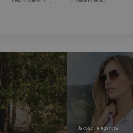
(cena netto od:
64,35 zł
)
(cena netto od:
55,85 zł
)
Jakość i elegancja