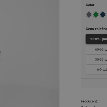
Kolor:
Cena zależna 
90 szt. i p
60-69 sz
30-39 sz
6-9 szt
Producent: