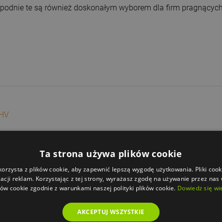
e spodnie te są również doskonałym wyborem dla firm pragnącyc
 HV
Ta strona używa plików cookie
korzysta z plików cookie, aby zapewnić lepszą wygodę użytkowania. Pliki cook
acji reklam. Korzystając z tej strony, wyrażasz zgodę na używanie przez nas
ków cookie zgodnie z warunkami naszej polityki plików cookie.
Dowiedz się wi
Męska
38 - 60
AKCEPTUJ WSZYSTKIE