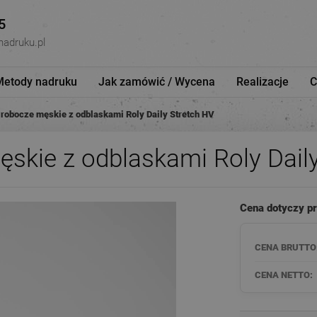
5
nadruku.pl
Metody nadruku
Jak zamówić / Wycena
Realizacje
C
 robocze męskie z odblaskami Roly Daily Stretch HV
skie z odblaskami Roly Dail
Cena dotyczy p
CENA BRUTTO
CENA NETTO: