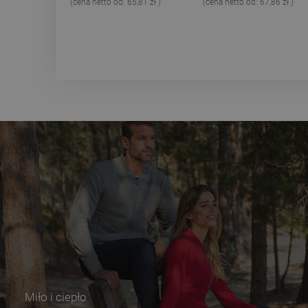
(cena netto od:
65,81 zł
)
(cena netto od:
67,86 zł
)
Miło i ciepło