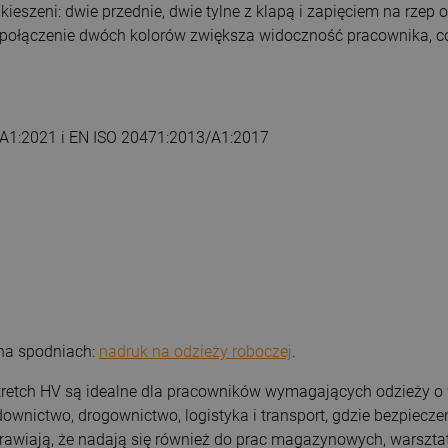
eszeni: dwie przednie, dwie tylne z klapą i zapięciem na rzep 
połączenie dwóch kolorów zwiększa widoczność pracownika, co 
A1:2021 i EN ISO 20471:2013/A1:2017
 na spodniach:
nadruk na odzieży roboczej
.
Stretch HV są idealne dla pracowników wymagających odzieży o 
udownictwo, drogownictwo, logistyka i transport, gdzie bezpie
 sprawiają, że nadają się również do prac magazynowych, warsz