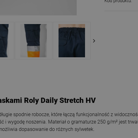
Kod produktu:
skami Roly Daily Stretch HV
 długie spodnie robocze, które łączą funkcjonalność z widoczn
ść i wygodę noszenia. Materiał o gramaturze 250 g/m² jest trw
 umożliwia dopasowanie do różnych sylwetek.