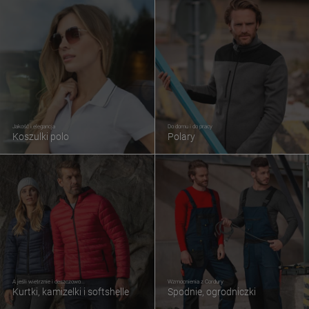
Jakość i elegancja
Do domu i do pracy
Koszulki polo
Polary
A jeśli wietrznie i deszczowo...
Wzmocnienia z Cordury
Kurtki, kamizelki i softshelle
Spodnie, ogrodniczki