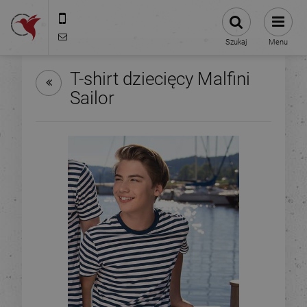
575-775-025
kontakt@stacjanadruku.pl
Szukaj
Menu
T-shirt dziecięcy Malfini
Sailor