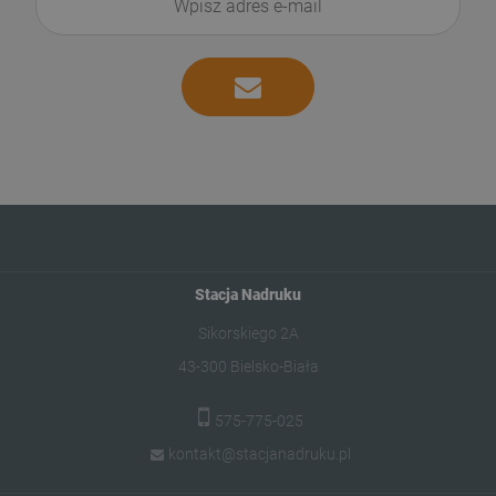
Stacja Nadruku
Sikorskiego 2A
43-300 Bielsko-Biała
575-775-025
kontakt@stacjanadruku.pl