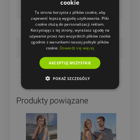
cookie
Gramatura (przedział)
do 150 g/m²
Ta strona korzysta z plików cookie, aby
zapewnić lepszą wygodę użytkowania. Pliki
Materiał (ogólnie)
cookie służą do personalizacji reklam.
Korzystając z tej strony, wyrażasz zgodę na
Bawełna
używanie przez nas wszystkich plików cookie
zgodnie z warunkami naszej polityki plików
Rękaw
cookie.
Dowiedz się więcej
Krótki rękawek
AKCEPTUJ WSZYSTKIE
Dekolt
Okrągły dekolt
POKAŻ SZCZEGÓŁY
Produkty powiązane