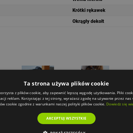
Krótki rękawek
Okrągły dekolt
Ta strona używa plików cookie
korzysta z plików cookie, aby zapewnić lepszą wygodę użytkowania. Pliki cook
acji reklam. Korzystając z tej strony, wyrażasz zgodę na używanie przez nas
ków cookie zgodnie z warunkami naszej polityki plików cookie.
Dowiedz się wi
AKCEPTUJ WSZYSTKIE
sive
T-shirt męski Malfini Heavy
T-shirt męski Malfini Native
T-s
New