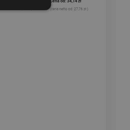
a od: 30,16 zł
Cena od: 34,14 zł
na netto od:
24,52 zł
)
(cena netto od:
27,76 zł
)