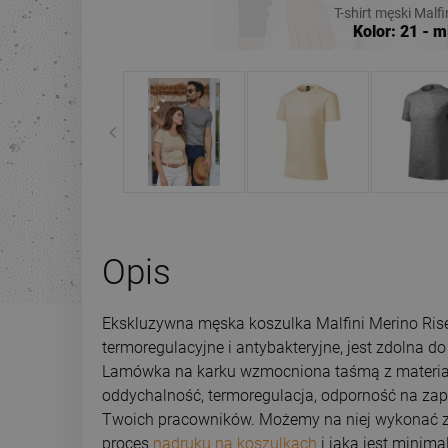
T-shirt męski Malfi
Kolor: 21 - 
Opis
Ekskluzywna męska koszulka Malfini Merino Rise
termoregulacyjne i antybakteryjne, jest zdolna d
Lamówka na karku wzmocniona taśmą z materiału 
oddychalność, termoregulacja, odporność na zapa
Twoich pracowników. Możemy na niej wykonać z
proces
nadruku na koszulkach
i jaka jest minima