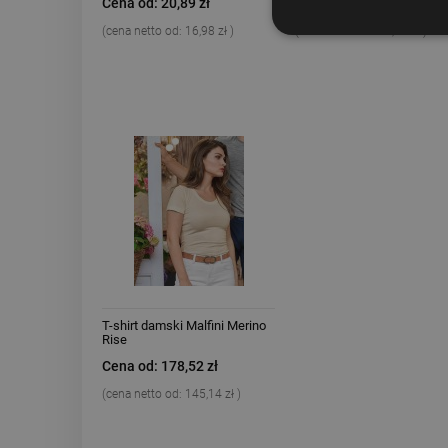
Cena od: 20,89 zł
Cena od: 56,72 zł
(cena netto od:
16,98 zł
)
(cena netto od:
46,11 zł
)
T-shirt damski Malfini Merino
Rise
Cena od: 178,52 zł
(cena netto od:
145,14 zł
)