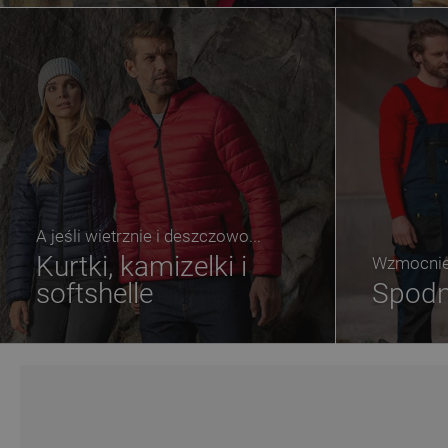
A jeśli wietrznie i deszczowo...
Kurtki, kamizelki i
Wzmocnien
softshelle
Spodn