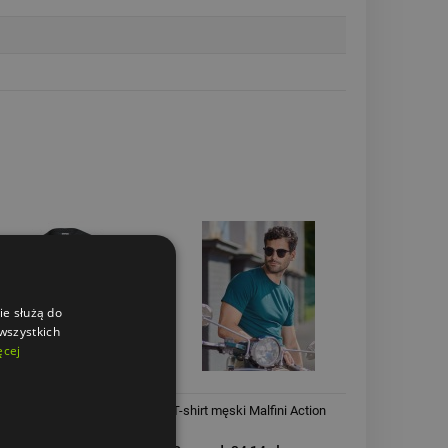
ie służą do
 wszystkich
ęcej
hirt męski Rimeck Resist
T-shirt męski Malfini Action