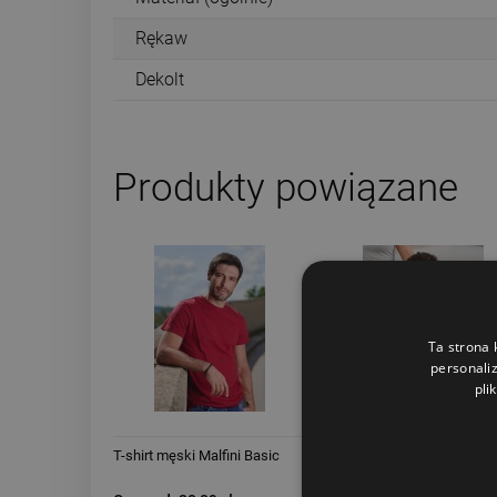
Rękaw
Dekolt
Produkty powiązane
Ta strona 
personaliz
pli
T-shirt męski Malfini Basic
T-shirt męski Malfini Exclu