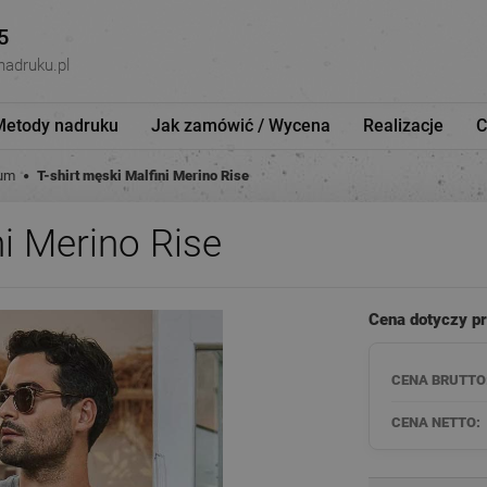
5
nadruku.pl
Metody nadruku
Jak zamówić / Wycena
Realizacje
C
ium
T-shirt męski Malfini Merino Rise
ni Merino Rise
Cena dotyczy p
CENA BRUTTO
CENA NETTO: