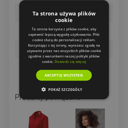
Gramatura
Ta strona używa plików
125g/m²
cookie
Materiał
Ta strona korzysta z plików cookie, aby
Popelina, 100% bawełna
zapewnić lepszą wygodę użytkowania. Pliki
cookie służą do personalizacji reklam.
Rękaw
Korzystając z tej strony, wyrażasz zgodę na
używanie przez nas wszystkich plików cookie
Długi rękaw
zgodnie z warunkami naszej polityki plików
cookie.
Dowiedz się więcej
Materiał (ogólnie)
Bawełna 100%
AKCEPTUJ WSZYSTKIE
POKAŻ SZCZEGÓŁY
Produkty powiązane