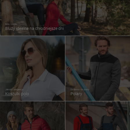
Miło i ciepło
Bluzy idealne na chłodniejsze dni
Jakość i elegancja
Do domu i do pracy
Koszulki polo
Polary