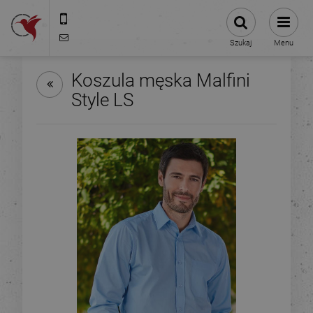
575-775-025
kontakt@stacjanadruku.pl
Szukaj
Menu
Koszula męska Malfini
Style LS