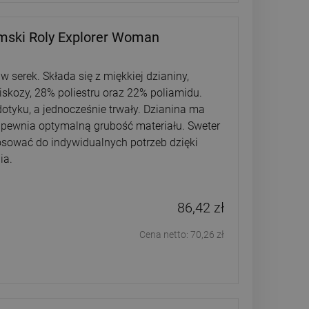
mski Roly Explorer Woman
 serek. Składa się z miękkiej dzianiny,
skozy, 28% poliestru oraz 22% poliamidu.
dotyku, a jednocześnie trwały. Dzianina ma
apewnia optymalną grubość materiału. Sweter
osować do indywidualnych potrzeb dzięki
ia.
86,42 zł
Cena netto:
70,26 zł