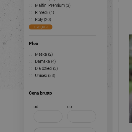
Malfini Premium
(3)
Rimeck
(4)
Roly
(20)
WIĘCEJ
Płeć
Męska
(2)
Damska
(4)
Dla dzieci
(3)
Unisex
(53)
Cena brutto
od
do