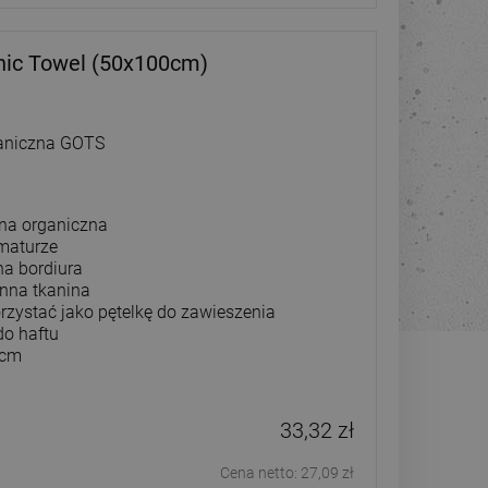
anic Towel (50x100cm)
ganiczna GOTS
na organiczna
amaturze
a bordiura
onna tkanina
rzystać jako pętelkę do zawieszenia
do haftu
 cm
33,32 zł
Cena netto:
27,09 zł