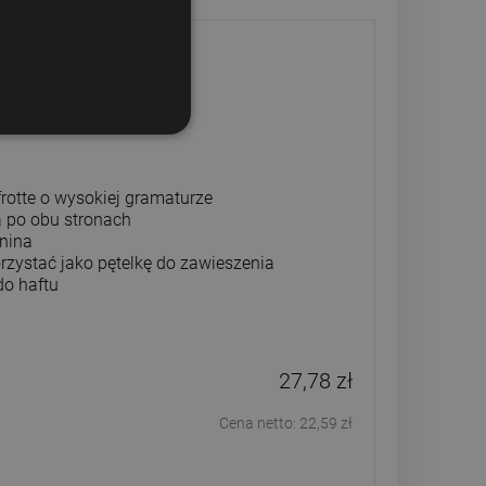
y Towel (50x100cm)
rotte o wysokiej gramaturze
a po obu stronach
anina
rzystać jako pętelkę do zawieszenia
do haftu
27,78 zł
Cena netto:
22,59 zł