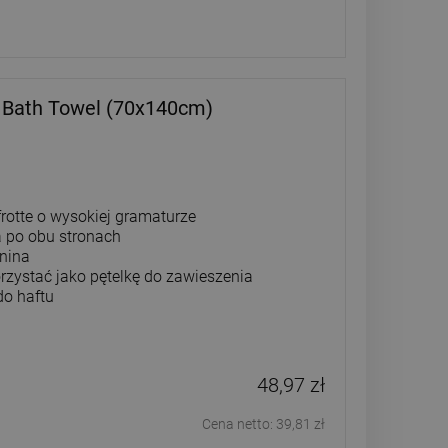
y Bath Towel (70x140cm)
rotte o wysokiej gramaturze
a po obu stronach
anina
rzystać jako pętelkę do zawieszenia
do haftu
48,97 zł
Cena netto:
39,81 zł