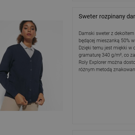
Sweter rozpinany da
Damski sweter z dekoltem w
będącej mieszanką 50% wi
Dzięki temu jest miękki w 
gramaturę 340 g/m², co z
Roly Explorer można dost
różnym metodą znakowan