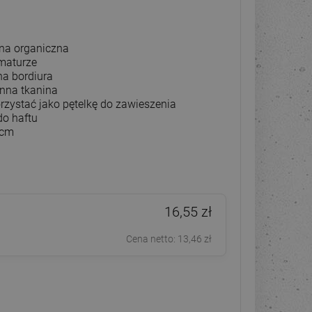
na organiczna
amaturze
a bordiura
onna tkanina
rzystać jako pętelkę do zawieszenia
do haftu
 cm
16,55 zł
Cena netto:
13,46 zł