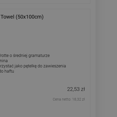
y Towel (50x100cm)
rotte o średniej gramaturze
anina
rzystać jako pętelkę do zawieszenia
do haftu
22,53 zł
Cena netto:
18,32 zł