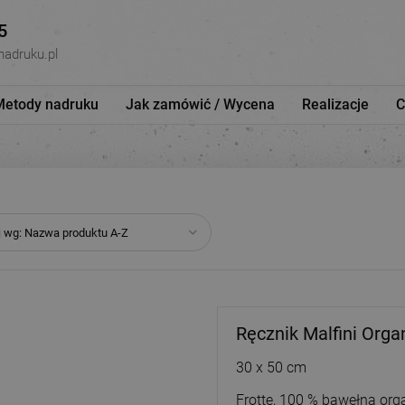
5
nadruku.pl
Metody nadruku
Jak zamówić / Wycena
Realizacje
C
j wg:
Nazwa produktu A-Z
Ręcznik Malfini Org
30 x 50 cm
Frotte, 100 % bawełna or