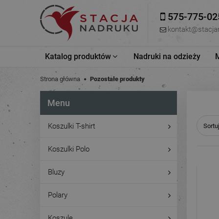
575-775-02
kontakt@stacja
Katalog produktów
Nadruki na odzieży
Strona główna
Pozostałe produkty
Menu
Koszulki T-shirt
Sortu
Koszulki Polo
Bluzy
Polary
Koszule