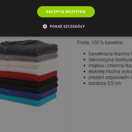
AKCEPTUJ WSZYSTKIE
Ręcznik Malfini Terr
POKAŻ SZCZEGÓŁY
50 x 100 cm
Frotte, 100 % bawełna
bawełniana tkanina f
dekoracyjna bordiur
miękka i chłonna tk
etykietę można wyko
prezent odpowiedni 
bordiura 3,5 cm