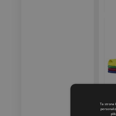
Ta strona 
personaliz
pli