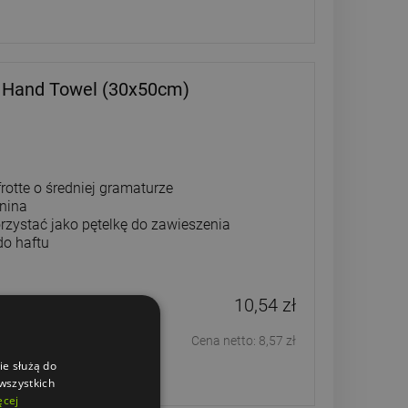
ry Hand Towel (30x50cm)
rotte o średniej gramaturze
anina
rzystać jako pętelkę do zawieszenia
do haftu
10,54 zł
Cena netto:
8,57 zł
ie służą do
 wszystkich
ęcej